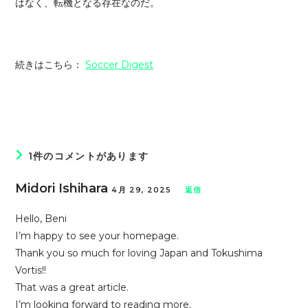
はなく、転機となる存在なのだ。
続きはこちら：
Soccer Digest
1件のコメントがあります
Midori Ishihara
4月 29, 2025
返信
Hello, Beni
I’m happy to see your homepage.
Thank you so much for loving Japan and Tokushima
Vortis!!
That was a great article.
I’m looking forward to reading more.