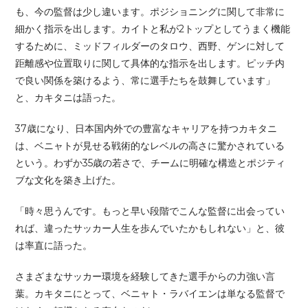
も、今の監督は少し違います。ポジショニングに関して非常に
細かく指示を出します。カイトと私が2トップとしてうまく機能
するために、ミッドフィルダーのタロウ、西野、ゲンに対して
距離感や位置取りに関して具体的な指示を出します。ピッチ内
で良い関係を築けるよう、常に選手たちを鼓舞しています」
と、カキタニは語った。
37歳になり、日本国内外での豊富なキャリアを持つカキタニ
は、ベニャトが見せる戦術的なレベルの高さに驚かされている
という。わずか35歳の若さで、チームに明確な構造とポジティ
ブな文化を築き上げた。
「時々思うんです。もっと早い段階でこんな監督に出会ってい
れば、違ったサッカー人生を歩んでいたかもしれない」と、彼
は率直に語った。
さまざまなサッカー環境を経験してきた選手からの力強い言
葉。カキタニにとって、ベニャト・ラバイエンは単なる監督で